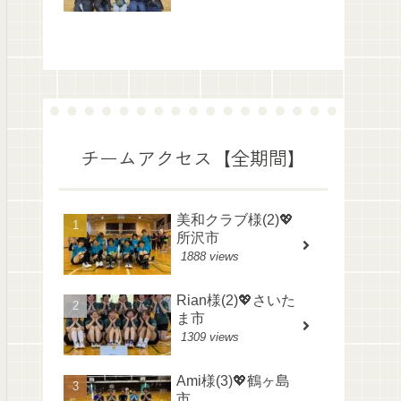
チームアクセス【全期間】
美和クラブ様(2)💖
所沢市
1888 views
Rian様(2)💖さいた
ま市
1309 views
Ami様(3)💖鶴ヶ島
市