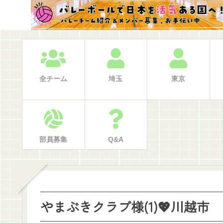
全チーム
埼玉
東京
部員募集
Q&A
やまぶきクラブ様(1)💖川越市