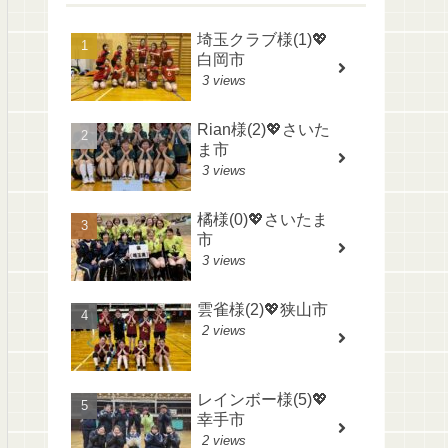
埼玉クラブ様(1)💖
白岡市
3 views
Rian様(2)💖さいた
ま市
3 views
橘様(0)💖さいたま
市
3 views
雲雀様(2)💖狭山市
2 views
レインボー様(5)💖
幸手市
2 views