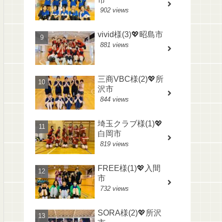
902 views
vivid様(3)💖昭島市
881 views
三商VBC様(2)💖所
沢市
844 views
埼玉クラブ様(1)💖
白岡市
819 views
FREE様(1)💖入間
市
732 views
SORA様(2)💖所沢