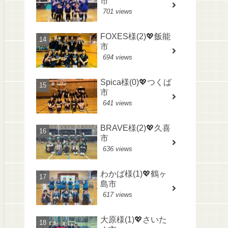
市
701 views
FOXES様(2)💖飯能
市
694 views
Spica様(0)💖つくば
市
641 views
BRAVE様(2)💖久喜
市
636 views
わかば様(1)💖鶴ヶ
島市
617 views
大原様(1)💖さいた