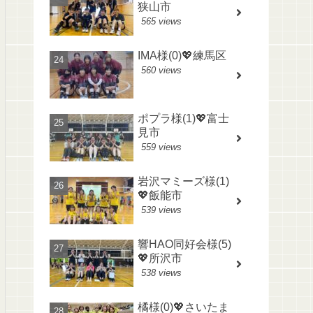
狭山市
565 views
IMA様(0)💖練馬区
560 views
ポプラ様(1)💖富士
見市
559 views
岩沢マミーズ様(1)
💖飯能市
539 views
響HAO同好会様(5)
💖所沢市
538 views
橘様(0)💖さいたま