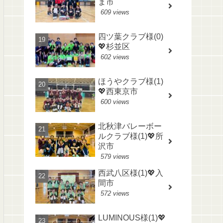
ま市
609 views
四ツ葉クラブ様(0)
💖杉並区
602 views
ほうやクラブ様(1)
💖西東京市
600 views
北秋津バレーボー
ルクラブ様(1)💖所
沢市
579 views
西武八区様(1)💖入
間市
572 views
LUMINOUS様(1)💖