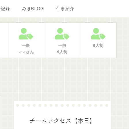
会記録
みほBLOG
仕事紹介
一般
一般
6人制
ママさん
9人制
チームアクセス【本日】