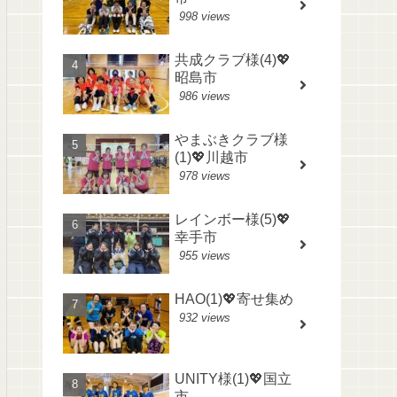
998 views
共成クラブ様(4)💖
昭島市
986 views
やまぶきクラブ様
(1)💖川越市
978 views
レインボー様(5)💖
幸手市
955 views
HAO(1)💖寄せ集め
932 views
UNITY様(1)💖国立
市