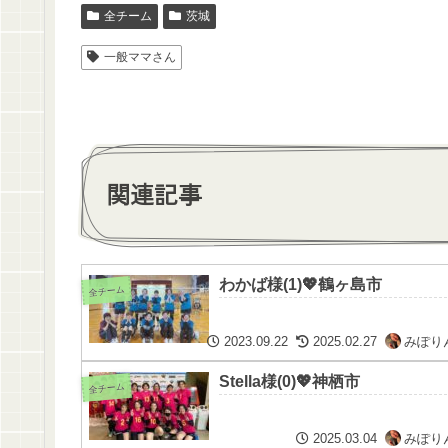
全チーム
茨城
一般ママさん
関連記事
わかば様(1)💖鶴ヶ島市
全チーム
2023.09.22
2025.02.27
みぽり
Stella様(0)💖神栖市
全チーム
2025.03.04
みぽり