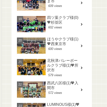
ま市
609 views
四ツ葉クラブ様(0)
💖杉並区
602 views
ほうやクラブ様(1)
💖西東京市
600 views
北秋津バレーボー
ルクラブ様(1)💖所
沢市
579 views
西武八区様(1)💖入
間市
572 views
LUMINOUS様(1)💖