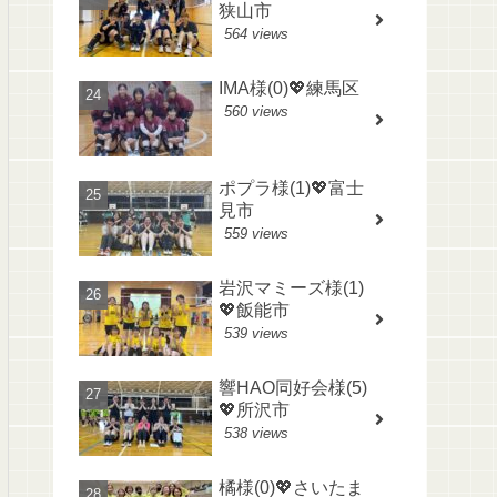
狭山市
564 views
IMA様(0)💖練馬区
560 views
ポプラ様(1)💖富士
見市
559 views
岩沢マミーズ様(1)
💖飯能市
539 views
響HAO同好会様(5)
💖所沢市
538 views
橘様(0)💖さいたま