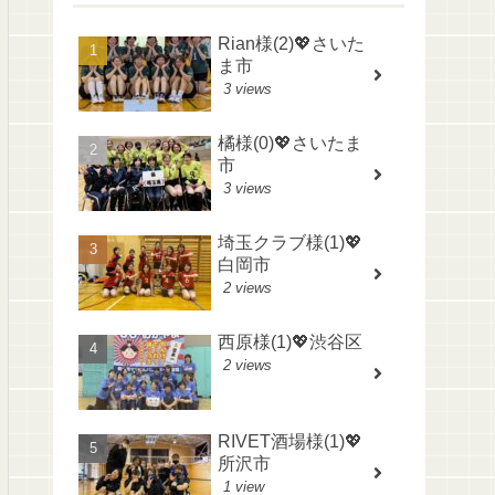
Rian様(2)💖さいた
ま市
3 views
橘様(0)💖さいたま
市
3 views
埼玉クラブ様(1)💖
白岡市
2 views
西原様(1)💖渋谷区
2 views
RIVET酒場様(1)💖
所沢市
1 view