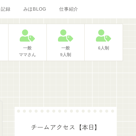
会記録
みほBLOG
仕事紹介
一般
一般
6人制
ママさん
9人制
チームアクセス【本日】