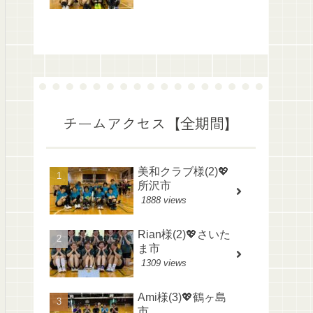
チームアクセス【全期間】
美和クラブ様(2)💖
所沢市
1888 views
Rian様(2)💖さいた
ま市
1309 views
Ami様(3)💖鶴ヶ島
市