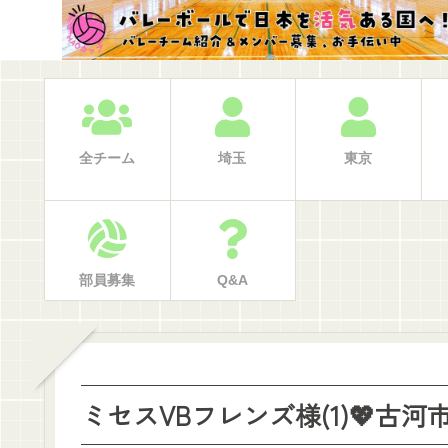
全チーム
埼玉
東京
部員募集
Q&A
ミセスVBフレンズ様(1)💖古河