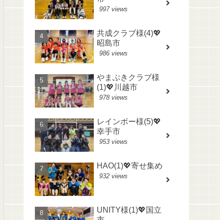
997 views
共成クラブ様(4)💖
昭島市
986 views
やまぶきクラブ様
(1)💖川越市
978 views
レインボー様(5)💖
幸手市
953 views
HAO(1)💖寄せ集め
932 views
UNITY様(1)💖国立
市