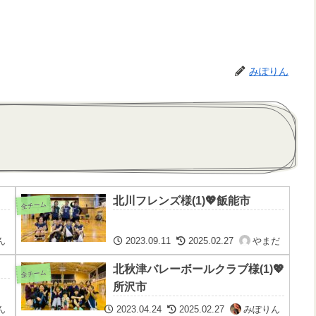
みぽりん
北川フレンズ様(1)💖飯能市
全チーム
ん
2023.09.11
2025.02.27
やまだ
北秋津バレーボールクラブ様(1)💖
全チーム
所沢市
ん
2023.04.24
2025.02.27
みぽりん