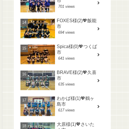
市
701 views
FOXES様(2)💖飯能
市
694 views
Spica様(0)💖つくば
市
641 views
BRAVE様(2)💖久喜
市
635 views
わかば様(1)💖鶴ヶ
島市
617 views
大原様(1)💖さいた