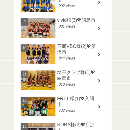
902 views
vivid様(3)💖昭島市
881 views
三商VBC様(2)💖所
沢市
844 views
埼玉クラブ様(1)💖
白岡市
818 views
FREE様(1)💖入間
市
732 views
SORA様(2)💖所沢