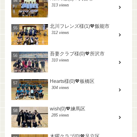
313 views
北川フレンズ様(1)💖飯能市
312 views
吾妻クラブ様(0)💖所沢市
310 views
Hearts様(0)💖板橋区
304 views
wish(0)💖練馬区
285 views
木曜クラブ(0)💖足立区