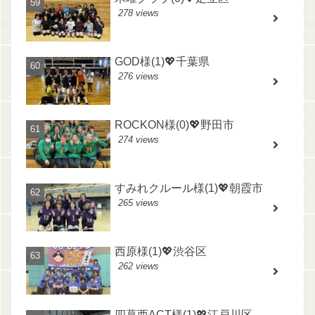
278 views
GOD様(1)💖千葉県
276 views
ROCKON様(0)💖野田市
274 views
すみれクルール様(1)💖朝霞市
265 views
西原様(1)💖渋谷区
262 views
四葛西ACT様(1)💖江戸川区