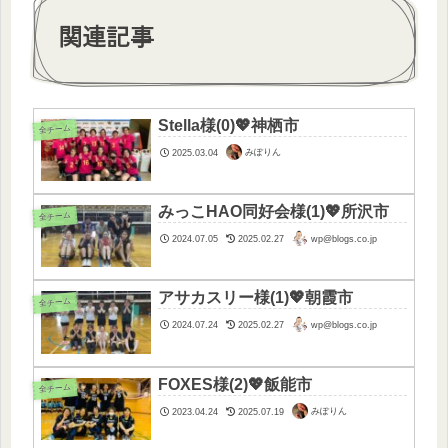
関連記事
Stella様(0)💖神栖市
全チーム
みぽりん
2025.03.04
みっこHAO同好会様(1)💖所沢市
全チーム
wp@blogs.co.jp
2024.07.05
2025.02.27
アサカスリー様(1)💖朝霞市
全チーム
wp@blogs.co.jp
2024.07.24
2025.02.27
FOXES様(2)💖飯能市
全チーム
みぽりん
2023.04.24
2025.07.19