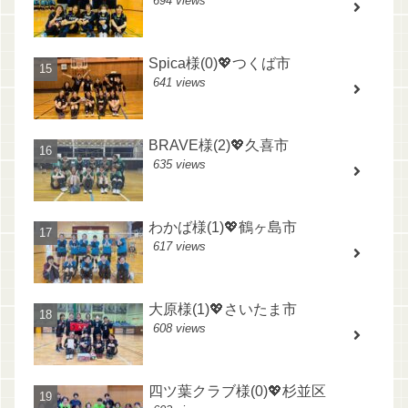
694 views
Spica様(0)💖つくば市
641 views
BRAVE様(2)💖久喜市
635 views
わかば様(1)💖鶴ヶ島市
617 views
大原様(1)💖さいたま市
608 views
四ツ葉クラブ様(0)💖杉並区