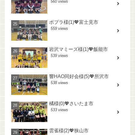
560 views
ポプラ様(1)💖富士見市
559 views
岩沢マミーズ様(1)💖飯能市
539 views
響HAO同好会様(5)💖所沢市
538 views
橘様(0)💖さいたま市
533 views
雲雀様(2)💖狭山市