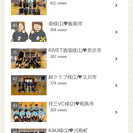
411 views
鼎様(1)💖飯能市
394 views
RIVET酒場様(1)💖所沢市
382 views
錦クラブ様(1)💖立川市
374 views
拝三VC様(2)💖昭島市
369 views
KWJ様(1)💖川島町