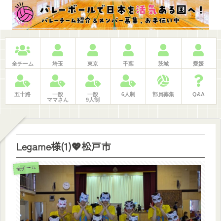
ホーム
日程・申込
大会記録
LINE問合せ
BLOG
検索
仕事紹介
全チーム
埼玉
東京
千葉
茨城
愛媛
五十路
一般
一般
6人制
部員募集
Q&A
ママさん
9人制
Legame様(1)💖松戸市
全チーム