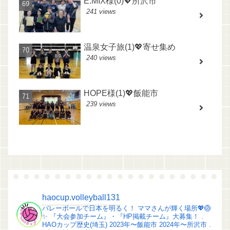
E.MIX様(0)💖所沢市
241 views
温泉女子旅(1)💖寄せ集め
240 views
HOPE様(1)💖飯能市
239 views
haocup.volleyball131
バレーボールで日本を明るく！
ママさんが輝く場所💖🏐
✨️
『大会参加チーム』・『HP掲載チーム』大募集！
.
HAOカップ歴史(埼玉)
2023年〜飯能市
2024年〜所沢市
.