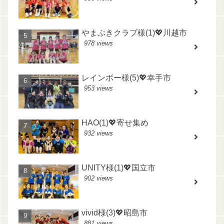
やまぶきクラブ様(1)💖川越市
978 views
レインボー様(5)💖幸手市
953 views
HAO(1)💖寄せ集め
932 views
UNITY様(1)💖国立市
902 views
vivid様(3)💖昭島市
881 views