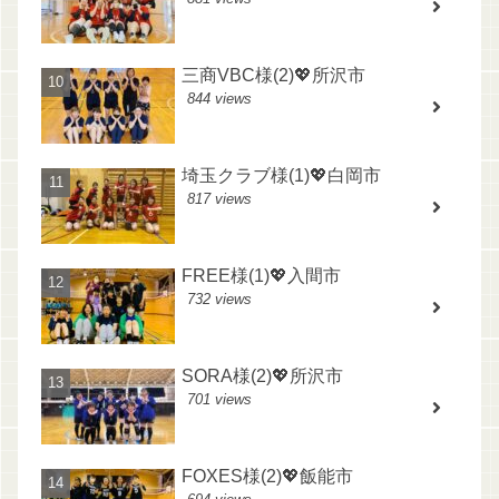
三商VBC様(2)💖所沢市
844 views
埼玉クラブ様(1)💖白岡市
817 views
FREE様(1)💖入間市
732 views
SORA様(2)💖所沢市
701 views
FOXES様(2)💖飯能市