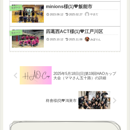
minions様(1)💖飯能市
全チーム
やまだ
2023.09.12
2025.02.27
四葛西ACT様(1)💖江戸川区
全チーム
みぽりん
2025.10.12
2025.11.06
2025年5月18日(日)第19回HAOカップ
大会（ママさん五十路）の詳細
柊會様(0)💖鴻巣市