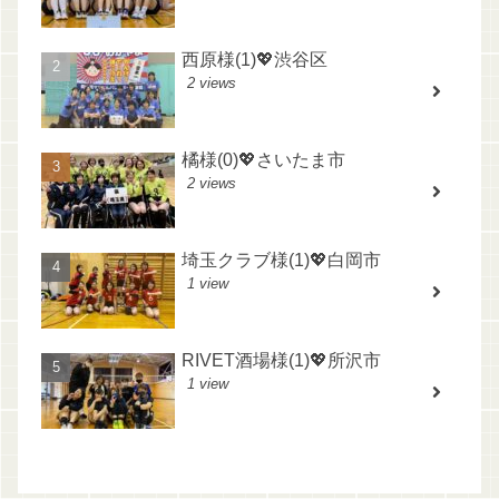
西原様(1)💖渋谷区
2 views
橘様(0)💖さいたま市
2 views
埼玉クラブ様(1)💖白岡市
1 view
RIVET酒場様(1)💖所沢市
1 view