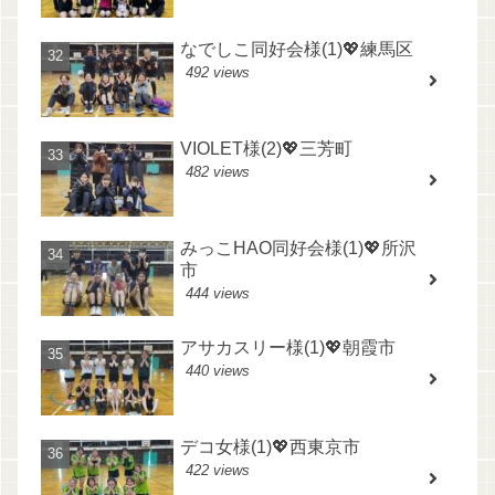
なでしこ同好会様(1)💖練馬区
492 views
VIOLET様(2)💖三芳町
482 views
みっこHAO同好会様(1)💖所沢
市
444 views
アサカスリー様(1)💖朝霞市
440 views
デコ女様(1)💖西東京市
422 views