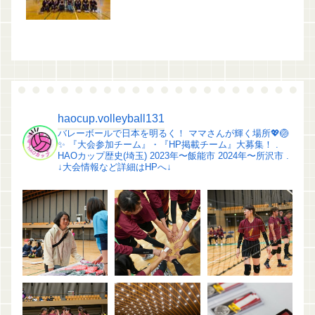
haocup.volleyball131
バレーボールで日本を明るく！
ママさんが輝く場所💖🏐
✨️
『大会参加チーム』・『HP掲載チーム』大募集！
.
HAOカップ歴史(埼玉)
2023年〜飯能市
2024年〜所沢市
.
↓大会情報など詳細はHPへ↓