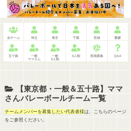
ホーム
日程・申込
大会記録
LINE問合せ
BLOG
検索
仕事紹介
全チーム
埼玉
東京
千葉
茨城
愛媛
五十路
一般
一般
6人制
部員募集
Q&A
ママさん
9人制
【東京都・一般＆五十路】ママ
さんバレーボールチーム一覧
チームメンバーを募集したい代表者様
は、こちらのページ
をご参照ください。