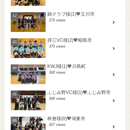
錦クラブ様(1)💖立川市
379 views
拝三VC様(2)💖昭島市
370 views
KWJ様(1)💖川島町
368 views
ふじみ野VC様(1)💖ふじみ野市
368 views
柊會様(0)💖鴻巣市
367 views