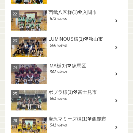
西武八区様(1)💖入間市
573 views
LUMINOUS様(1)💖狭山市
566 views
IMA様(0)💖練馬区
562 views
ポプラ様(1)💖富士見市
561 views
岩沢マミーズ様(1)💖飯能市
541 views