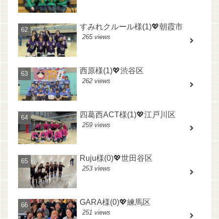
すみれクルール様(1)💖朝霞市
265 views
西原様(1)💖渋谷区
262 views
四葛西ACT様(1)💖江戸川区
259 views
Ruju様(0)💖世田谷区
253 views
GARA様(0)💖練馬区
251 views