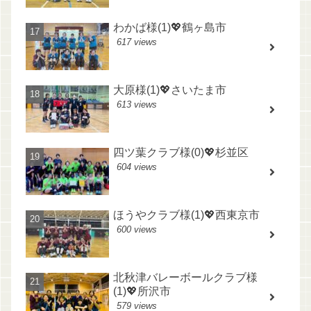
わかば様(1)💖鶴ヶ島市
617 views
大原様(1)💖さいたま市
613 views
四ツ葉クラブ様(0)💖杉並区
604 views
ほうやクラブ様(1)💖西東京市
600 views
北秋津バレーボールクラブ様
(1)💖所沢市
579 views