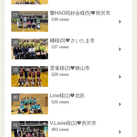
響HAO同好会様(5)💖所沢市
538 views
橘様(0)💖さいたま市
537 views
雲雀様(2)💖狭山市
528 views
Lino様(1)💖北区
526 views
V.Lavie様(1)💖所沢市
493 views