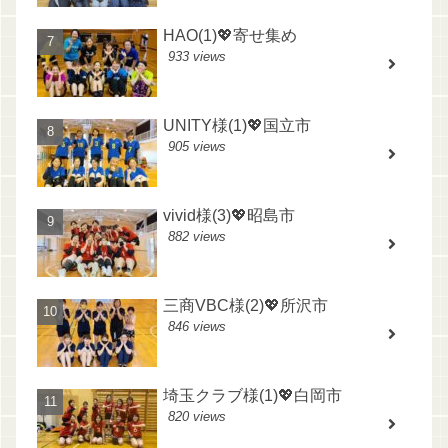
HAO(1)💖寄せ集め
933 views
UNITY様(1)💖国立市
905 views
vivid様(3)💖昭島市
882 views
三商VBC様(2)💖所沢市
846 views
埼玉クラブ様(1)💖白岡市
820 views