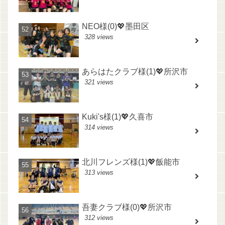
NEO様(0)💖墨田区
328 views
あらはたクラブ様(1)💖所沢市
321 views
Kuki's様(1)💖久喜市
314 views
北川フレンズ様(1)💖飯能市
313 views
吾妻クラブ様(0)💖所沢市
312 views