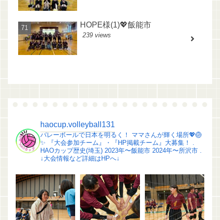
HOPE様(1)💖飯能市
239 views
haocup.volleyball131
バレーボールで日本を明るく！
ママさんが輝く場所💖🏐
✨️
『大会参加チーム』・『HP掲載チーム』大募集！
.
HAOカップ歴史(埼玉)
2023年〜飯能市
2024年〜所沢市
.
↓大会情報など詳細はHPへ↓