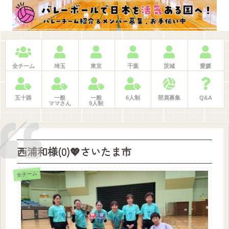
ホーム
日程・申込
大会記録
LINE問合せ
BLOG
検索
仕事紹介
全チーム
埼玉
東京
千葉
茨城
愛媛
五十路
一般
一般
6人制
部員募集
Q&A
ママさん
9人制
西浦和様(0)💖さいたま市
全チーム