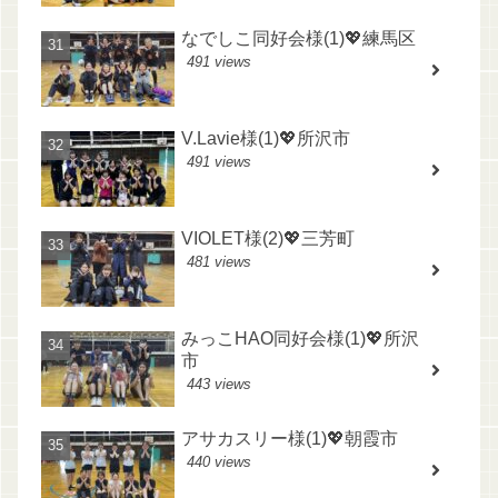
なでしこ同好会様(1)💖練馬区
491 views
V.Lavie様(1)💖所沢市
491 views
VIOLET様(2)💖三芳町
481 views
みっこHAO同好会様(1)💖所沢
市
443 views
アサカスリー様(1)💖朝霞市
440 views