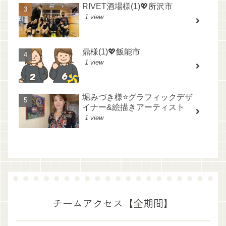
RIVET酒場様(1)💖所沢市
1 view
鼎様(1)💖飯能市
1 view
堀みづき様⭐️グラフィックデザ
イナー&絵描きアーティスト
1 view
チームアクセス【全期間】