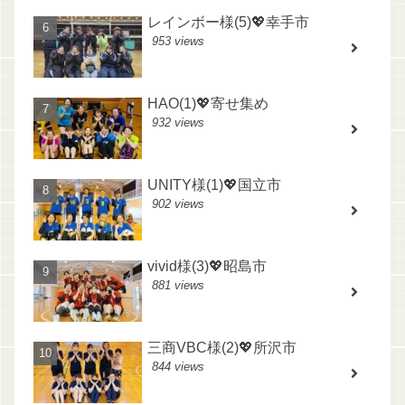
レインボー様(5)💖幸手市
953 views
HAO(1)💖寄せ集め
932 views
UNITY様(1)💖国立市
902 views
vivid様(3)💖昭島市
881 views
三商VBC様(2)💖所沢市
844 views