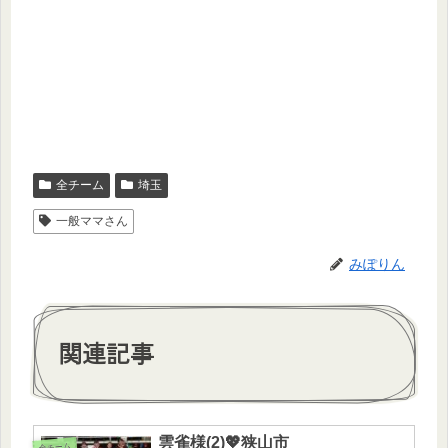
全チーム
埼玉
一般ママさん
みぽりん
関連記事
雲雀様(2)💖狭山市
全チーム