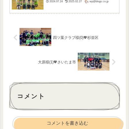
wp@blogs.co.jp
2024.07.24
2025.02.27
四ツ葉クラブ様(0)💖杉並区
大原様(1)💖さいたま市
コメント
コメントを書き込む