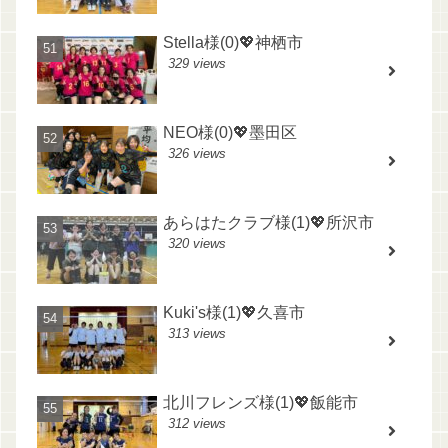
Stella様(0)💖神栖市
329 views
NEO様(0)💖墨田区
326 views
あらはたクラブ様(1)💖所沢市
320 views
Kuki's様(1)💖久喜市
313 views
北川フレンズ様(1)💖飯能市
312 views