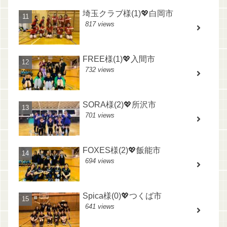
埼玉クラブ様(1)💖白岡市
817 views
FREE様(1)💖入間市
732 views
SORA様(2)💖所沢市
701 views
FOXES様(2)💖飯能市
694 views
Spica様(0)💖つくば市
641 views