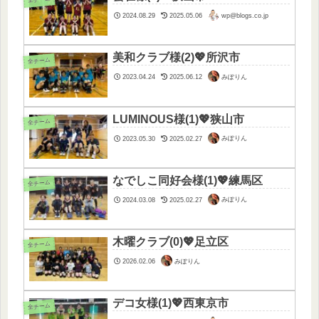
wp@blogs.co.jp
2024.08.29
2025.05.06
美和クラブ様(2)💖所沢市
全チーム
みぽりん
2023.04.24
2025.06.12
LUMINOUS様(1)💖狭山市
全チーム
みぽりん
2023.05.30
2025.02.27
なでしこ同好会様(1)💖練馬区
全チーム
みぽりん
2024.03.08
2025.02.27
木曜クラブ(0)💖足立区
全チーム
みぽりん
2026.02.06
デコ女様(1)💖西東京市
全チーム