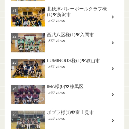
北秋津バレーボールクラブ様
(1)💖所沢市
579 views
西武八区様(1)💖入間市
572 views
LUMINOUS様(1)💖狭山市
564 views
IMA様(0)💖練馬区
560 views
ポプラ様(1)💖富士見市
559 views