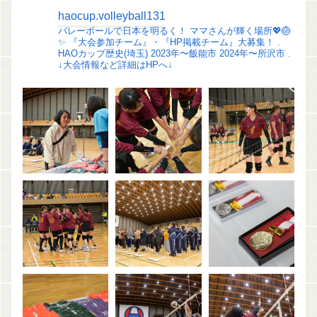
haocup.volleyball131
バレーボールで日本を明るく！
ママさんが輝く場所💖🏐
✨️
『大会参加チーム』・『HP掲載チーム』大募集！
.
HAOカップ歴史(埼玉)
2023年〜飯能市
2024年〜所沢市
.
↓大会情報など詳細はHPへ↓