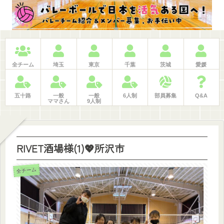
ホーム
日程・申込
大会記録
LINE問合せ
BLOG
検索
仕事紹介
全チーム
埼玉
東京
千葉
茨城
愛媛
五十路
一般
一般
6人制
部員募集
Q&A
ママさん
9人制
RIVET酒場様(1)💖所沢市
全チーム