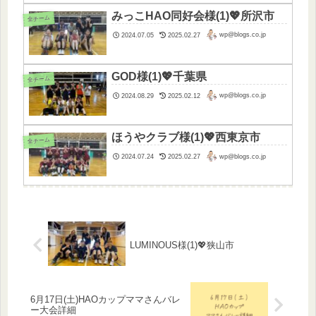
みっこHAO同好会様(1)💖所沢市
全チーム
wp@blogs.co.jp
2024.07.05
2025.02.27
GOD様(1)💖千葉県
全チーム
wp@blogs.co.jp
2024.08.29
2025.02.12
ほうやクラブ様(1)💖西東京市
全チーム
wp@blogs.co.jp
2024.07.24
2025.02.27
LUMINOUS様(1)💖狭山市
6月17日(土)HAOカップママさんバレ
ー大会詳細