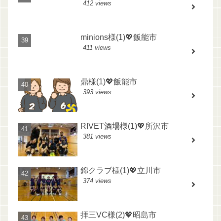
412 views
minions様(1)💖飯能市
411 views
鼎様(1)💖飯能市
393 views
RIVET酒場様(1)💖所沢市
381 views
錦クラブ様(1)💖立川市
374 views
拝三VC様(2)💖昭島市