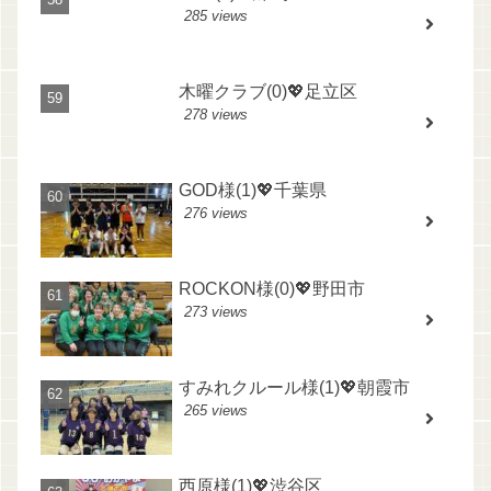
285 views
木曜クラブ(0)💖足立区
278 views
GOD様(1)💖千葉県
276 views
ROCKON様(0)💖野田市
273 views
すみれクルール様(1)💖朝霞市
265 views
西原様(1)💖渋谷区