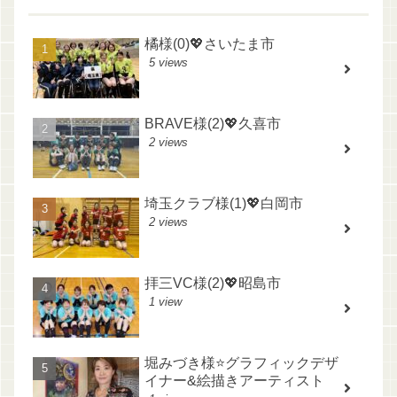
橘様(0)💖さいたま市
5 views
BRAVE様(2)💖久喜市
2 views
埼玉クラブ様(1)💖白岡市
2 views
拝三VC様(2)💖昭島市
1 view
堀みづき様⭐️グラフィックデザ
イナー&絵描きアーティスト