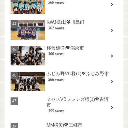
369 views
KWJ様(1)💖川島町
367 views
柊會様(0)💖鴻巣市
366 views
ふじみ野VC様(1)💖ふじみ野市
366 views
ミセスVBフレンズ様(1)💖古河
市
355 views
MM様(0)💖三郷市