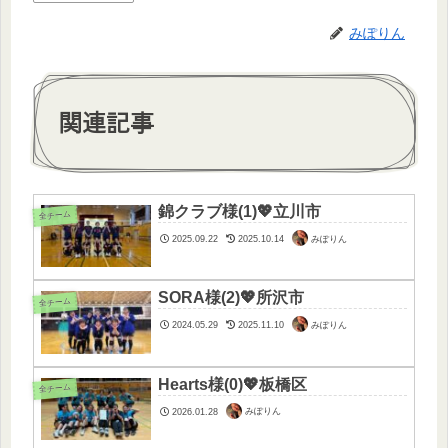
みぽりん
関連記事
錦クラブ様(1)💖立川市
全チーム
みぽりん
2025.09.22
2025.10.14
SORA様(2)💖所沢市
全チーム
みぽりん
2024.05.29
2025.11.10
Hearts様(0)💖板橋区
全チーム
みぽりん
2026.01.28