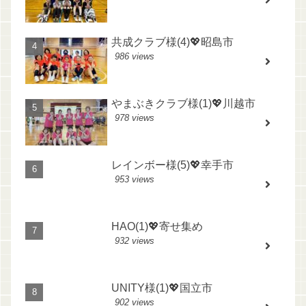
共成クラブ様(4)💖昭島市
986 views
やまぶきクラブ様(1)💖川越市
978 views
レインボー様(5)💖幸手市
953 views
HAO(1)💖寄せ集め
932 views
UNITY様(1)💖国立市
902 views