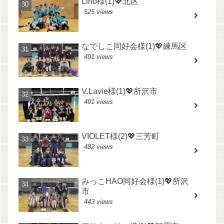
Lino様(1)💖北区
525 views
なでしこ同好会様(1)💖練馬区
491 views
V.Lavie様(1)💖所沢市
491 views
VIOLET様(2)💖三芳町
482 views
みっこHAO同好会様(1)💖所沢
市
443 views