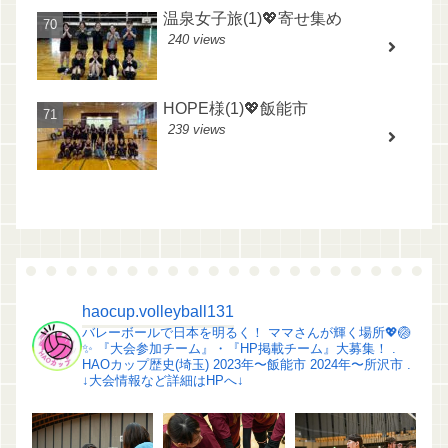
温泉女子旅(1)💖寄せ集め
240 views
HOPE様(1)💖飯能市
239 views
haocup.volleyball131
バレーボールで日本を明るく！
ママさんが輝く場所💖🏐
✨️
『大会参加チーム』・『HP掲載チーム』大募集！
.
HAOカップ歴史(埼玉)
2023年〜飯能市
2024年〜所沢市
.
↓大会情報など詳細はHPへ↓