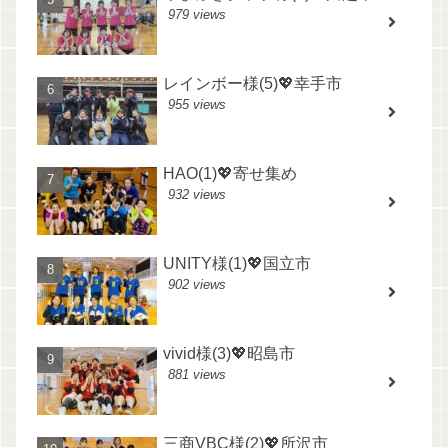
979 views
レインボー様(5)💖幸手市
955 views
HAO(1)💖寄せ集め
932 views
UNITY様(1)💖国立市
902 views
vivid様(3)💖昭島市
881 views
三商VBC様(2)💖所沢市