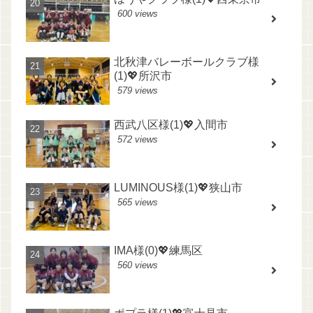
600 views
北秋津バレーボールクラブ様
(1)💖所沢市
579 views
西武八区様(1)💖入間市
572 views
LUMINOUS様(1)💖狭山市
565 views
IMA様(0)💖練馬区
560 views