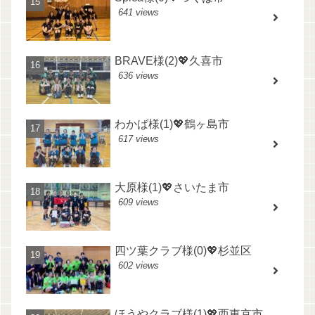
641 views
BRAVE様(2)💖久喜市
636 views
わかば様(1)💖鶴ヶ島市
617 views
大原様(1)💖さいたま市
609 views
四ツ葉クラブ様(0)💖杉並区
602 views
ほうやクラブ様(1)💖西東京市