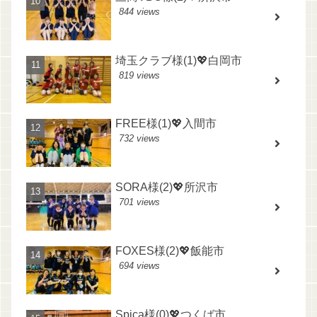
844 views
埼玉クラブ様(1)💖白岡市
819 views
FREE様(1)💖入間市
732 views
SORA様(2)💖所沢市
701 views
FOXES様(2)💖飯能市
694 views
Spica様(0)💖つくば市