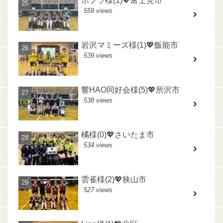
ポプラ様(1)💖富士見市
559 views
岩沢マミーズ様(1)💖飯能市
539 views
響HAO同好会様(5)💖所沢市
538 views
橘様(0)💖さいたま市
534 views
雲雀様(2)💖狭山市
527 views