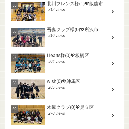
北川フレンズ様(1)💖飯能市
312 views
吾妻クラブ様(0)💖所沢市
310 views
Hearts様(0)💖板橋区
304 views
wish(0)💖練馬区
285 views
木曜クラブ(0)💖足立区
278 views