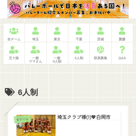
ホーム
日程・申込
大会記録
LINE問合せ
BLOG
検索
仕事紹介
全チーム
埼玉
東京
千葉
茨城
愛媛
五十路
一般
一般
6人制
部員募集
Q&A
ママさん
9人制
6人制
埼玉クラブ様(1)💖白岡市
全チーム